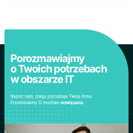
Porozmawiajmy
o Twoich potrzebach
w obszarze IT
Napisz nam, czego potrzebuje Twoja firma.
Przedstawimy Ci możliwe
rozwiązania.