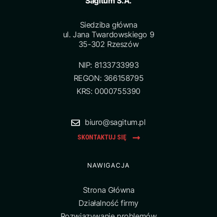
Sagitum S.A.
Siedziba główna
ul. Jana Twardowskiego 9
35-302 Rzeszów
NIP: 8133733993
REGON: 366158795
KRS: 0000755390
biuro@sagitum.pl
SKONTAKTUJ SIĘ
NAWIGACJA
Strona Główna
Działalność firmy
Rozwiązywanie problemów