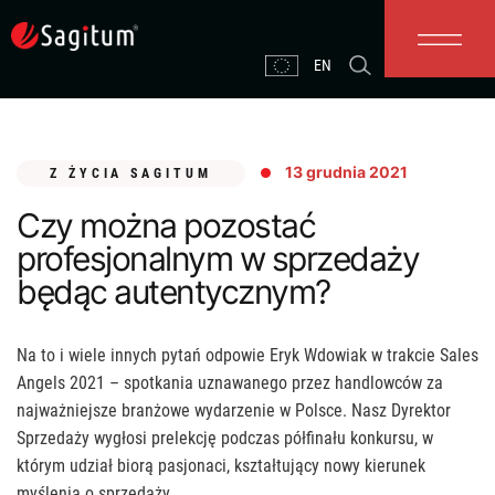
Skip
to
content
EN
13 grudnia 2021
Z ŻYCIA SAGITUM
Czy można pozostać
profesjonalnym w sprzedaży
będąc autentycznym?
Na to i wiele innych pytań odpowie Eryk Wdowiak w trakcie Sales
Angels 2021 – spotkania uznawanego przez handlowców za
najważniejsze branżowe wydarzenie w Polsce. Nasz Dyrektor
Sprzedaży wygłosi prelekcję podczas półfinału konkursu, w
którym udział biorą pasjonaci, kształtujący nowy kierunek
myślenia o sprzedaży.