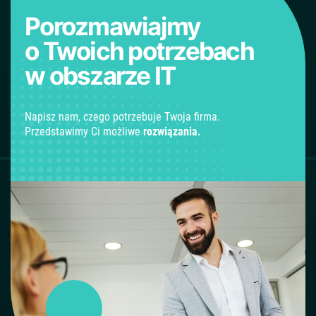
Porozmawiajmy
o Twoich potrzebach
w obszarze IT
Napisz nam, czego potrzebuje Twoja firma.
Przedstawimy Ci możliwe
rozwiązania.